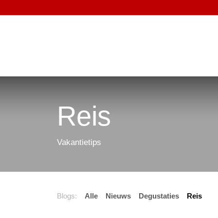
Overslaan naar inhoud
HOME
BUBBELS
WITTE WIJNEN
RODE WIJ
Reis
Vakantietips
Blogs:
Alle
Nieuws
Degustaties
Reis