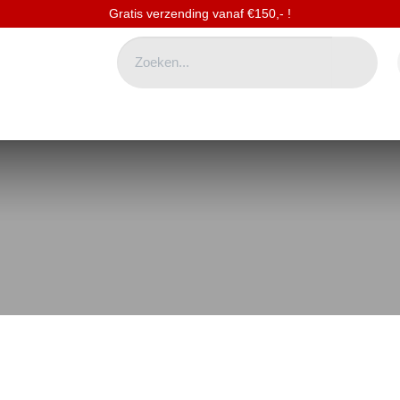
Gratis verzending vanaf €150,- !
NEN
ROSÉ WIJNEN
DESSERT WIJNEN
STERKE DRANKEN
ALC