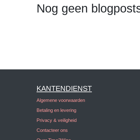
Nog geen blogpo
KANTENDIENST
Algemene voorwaarden
Betaling en levering
Privacy & veiligheid
Contacteer ons
Over Time2Wine