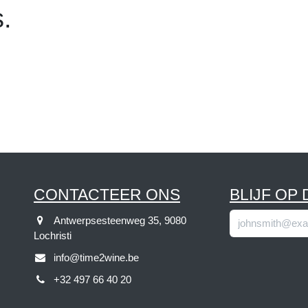
sts.
CONTACTEER ONS
BLIJF OP 
Antwerpsesteenweg 35, 9080
Lochristi
info@time2wine.be
+32 497 66 40 20